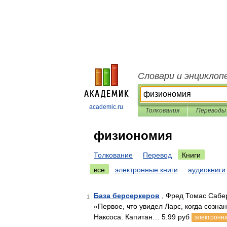
Словари и энциклоп
academic.ru
Толкования
Переводы
физиономия
Толкование
Перевод
Книги
все
электронные книги
аудиокниги
База берсеркеров
, Фред Томас Сабе
1
«Первое, что увидел Ларс, когда созн
Наксоса. Капитан… 5.99 руб
электронна