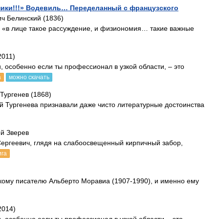
ники!!!» Водевиль… Переделанный с французского
ич Белинский (1836)
о «в лице такое рассуждение, и физиономия… такие важные
2011)
, особенно если ты профессионал в узкой области, – это
а
можно скачать
Тургенев (1868)
ий Тургенева признавали даже чисто литературные достоинства
ей Зверев
Сергеевич, глядя на слабоосвещенный кирпичный забор,
ига
кому писателю Альберто Моравиа (1907-1990), и именно ему
2014)