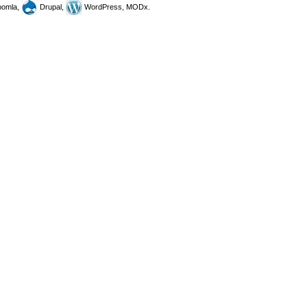
omla,
Drupal,
WordPress, MODx.