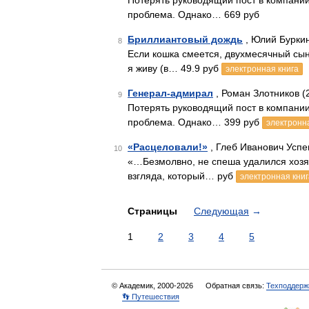
Потерять руководящий пост в компании,
проблема. Однако… 669 руб
Бриллиантовый дождь
, Юлий Бурки
8
Если кошка смеется, двухмесячный сын
я живу (в… 49.9 руб
электронная книга
Генерал-адмирал
, Роман Злотников (
9
Потерять руководящий пост в компании
проблема. Однако… 399 руб
электронн
«Расцеловали!»
, Глеб Иванович Успе
10
«…Безмолвно, не спеша удалился хозяин
взгляда, который… руб
электронная книг
Страницы
Следующая
→
1
2
3
4
5
© Академик, 2000-2026
Обратная связь:
Техподдерж
👣 Путешествия