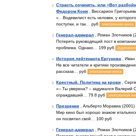
Страсть сочинять, или «Вот разбой
2
Федором Кони
, Виссарион Григорьев
«…Водевилист есть человек, у которог
поступки, и так… руб
электронная книга
Генерал-адмирал
, Роман Злотников (
3
Потерять руководящий пост в компании
проблема. Однако… 199 руб
аудиокниг
История лейтенанта Ергунова
, Иван 
4
Не все читатели и критики произведен
рассказа… руб
электронная книга
Крестный. Политика на крови
, Серг
5
«– Ты уверена? – задумался Валерий 
ограждавший… 79.8 руб
электронная кн
Презрение
, Альберто Моравиа (2001)
6
Мир кино был хорошо знаком итальянс
он посвятил свой… 100 руб
Генерал-адмирал
, Роман Злотников (
7