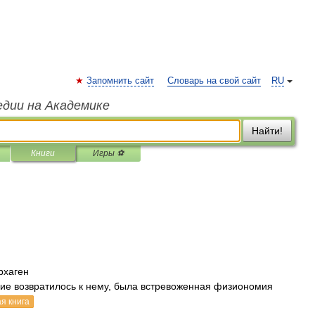
Запомнить сайт
Словарь на свой сайт
RU
едии на Академике
Найти!
Книги
Игры ⚽
рхаген
ание возвратилось к нему, была встревоженная физиономия
я книга