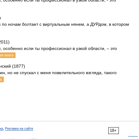
 особенно если ты профессионал в узкой области, - это
н
 по ночам болтает с виртуальным нянем, а ДУРдом, в котором
2011)
, особенно если ты профессионал в узкой области, – это
ая книга
нский (1877)
, но не спускал с меня повелительного взгляда, такого
а
ка
,
Реклама на сайте
18+